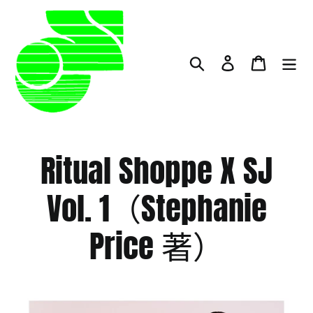
跳
至
内
容
搜索
登录
大车
Ritual Shoppe X SJ
Vol. 1（Stephanie
Price 著）